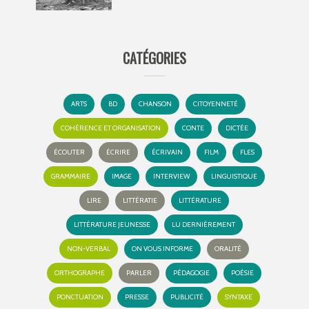
CATÉGORIES
ARTS
BD
CHANSON
CITOYENNETÉ
COHÉRENCE ET ORGANISATION
CONTE
DICTÉE
ÉCOUTER
ÉCRIRE
ÉCRIVAIN
FILM
FLES
GRAMMAIRE
IMAGE
INTERVIEW
LINGUISTIQUE
LIRE
LITTÉRATIE
LITTÉRATURE
LITTÉRATURE JEUNESSE
LU DERNIÈREMENT
NON-VERBAL
ON VOUS INFORME
ORALITÉ
ORTHOGRAPHE
PARLER
PÉDAGOGIE
POÉSIE
PONCTUATION
PRESSE
PUBLICITÉ
SYNTAXE