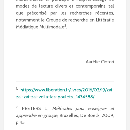
modes de lecture divers et contemporains, tel
que préconisé par les recherches récentes,
notamment le Groupe de recherche en Littératie
3
Médiatique Multimodale
.
Aurélie Cintori
1.
https://www.liberation.fr/livres/2016/02/19/zai-
zai-zai-zai-voila-les-poulets_1434588/
2.
PEETERS L.,
M
éthodes pour enseigner et
apprendre en groupe
, Bruxelles, De Boeck, 2009,
p.45