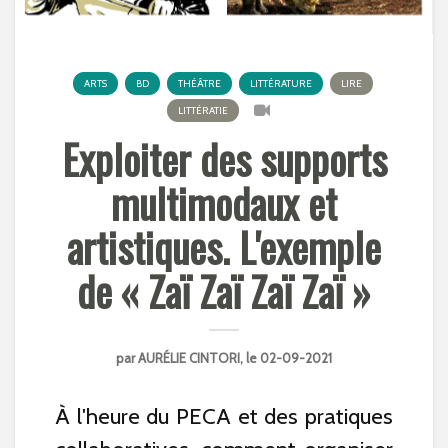
ARTS
BD
THÉÂTRE
LITTÉRATURE
LIRE
LITTÉRATIE
Exploiter des supports
multimodaux et
artistiques. L'exemple
de « Zaï Zaï Zaï Zaï »
par
AURÉLIE CINTORI
, le 02-09-2021
À l'heure du PECA et des pratiques