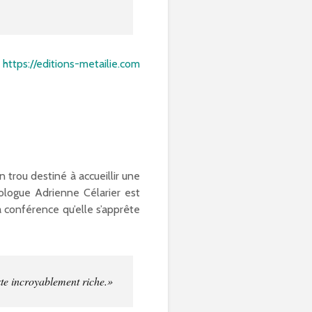
:
https://editions-metailie.com
trou destiné à accueillir une
éologue Adrienne Célarier est
 conférence qu’elle s’apprête
xte incroyablement riche.»