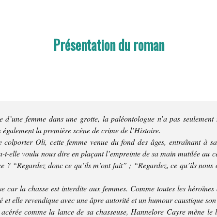
Présentation du roman
te d’une femme dans une grotte, la paléontologue n’a pas seulement 
s également la première scène de crime de l’Histoire.
ée colporter Oli, cette femme venue du fond des âges, entraînant à s
t-elle voulu nous dire en plaçant l’empreinte de sa main mutilée au ce
e ? “Regardez donc ce qu’ils m’ont fait” ; “Regardez, ce qu’ils nous o
se car la chasse est interdite aux femmes. Comme toutes les héroïnes de
é et elle revendique avec une âpre autorité et un humour caustique son
 acérée comme la lance de sa chasseuse, Hannelore Cayre mène le l