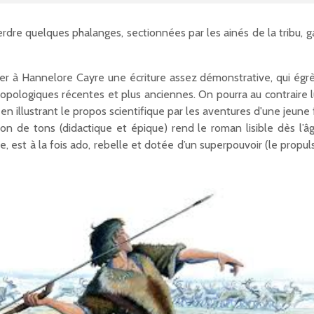
erdre quelques phalanges, sectionnées par les ainés de la tribu, g
her à Hannelore Cayre une écriture assez démonstrative, qui égrè
pologiques récentes et plus anciennes. On pourra au contraire lu
en illustrant le propos scientifique par les aventures d'une jeune 
ison de tons (didactique et épique) rend le roman lisible dès l’â
te, est à la fois ado, rebelle et dotée d’un superpouvoir (le prop