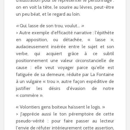
d'illustration pour se représenter le personnage :
on en voit la tête, le sourire au lèvres, peut-être
un peu béat, et le regard au loin.
«
Qui, lasse de son trou, voulut...
»
> Autre exemple d'efficacité narrative : l'épithète
en apposition, ou détachée, « lasse »,
audacieusement insérée entre le sujet et son
verbe, qui acquiert grâce à ce subtil
positionnement une valeur circonstancielle de
cause : elle veut voyager parce qu'elle est
fatiguée de sa demeure, réduite par La Fontaine
à un vulgaire « trou », autre façon expéditive de
justifier les désirs d'évasion de notre
« commère ».
« Volontiers gens boiteux haïssent le logis. »
> J'apprécie aussi le ton péremptoire de cette
pseudo-vérité : pour faire passer au lecteur
l'envie de réfuter intérieurement cette assertion,