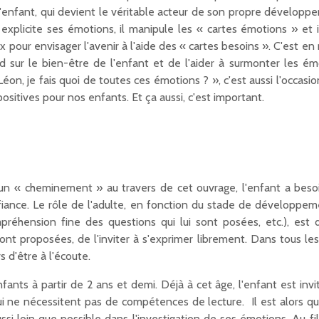
 l'enfant, qui devient le véritable acteur de son propre dévelop
 explicite ses émotions, il manipule les « cartes émotions » et il 
ix pour envisager l'avenir à l'aide des « cartes besoins ». C'est en
nd sur le bien-être de l'enfant et de l'aider à surmonter les ém
Léon, je fais quoi de toutes ces émotions ? », c'est aussi l'occasi
ositives pour nos enfants. Et ça aussi, c'est important.
un « cheminement » au travers de cet ouvrage, l'enfant a bes
iance. Le rôle de l'adulte, en fonction du stade de développem
préhension fine des questions qui lui sont posées, etc.), est 
ont proposées, de l'inviter à s'exprimer librement. Dans tous le
rs d'être à l'écoute.
ants à partir de 2 ans et demi. Déjà à cet âge, l'enfant est invi
qui ne nécessitent pas de compétences de lecture. Il est alors qu
 aussi loin que possible dans l'investigation de ses émotions. Au f