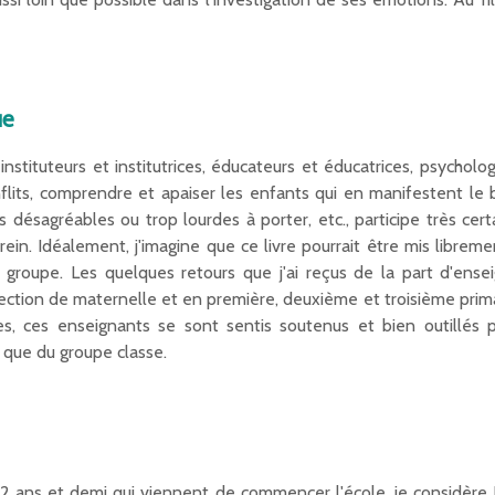
ue
nstituteurs et institutrices, éducateurs et éducatrices, psychol
nflits, comprendre et apaiser les enfants qui en manifestent le
 désagréables ou trop lourdes à porter, etc., participe très ce
erein. Idéalement, j'imagine que ce livre pourrait être mis libreme
groupe. Les quelques retours que j'ai reçus de la part d'ensei
ction de maternelle et en première, deuxième et troisième primair
es, ces enseignants se sont sentis soutenus et bien outillés 
 que du groupe classe.
 ans et demi qui viennent de commencer l'école, je considère 