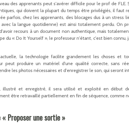
eau des apprenants peut s'avérer difficile pour le prof de FLE. S
ques, qui doivent la plupart du temps être privilégiés, il faut re
rée parfois, chez les apprenants, des blocages dus à un stress li
 avec la langue quotidienne) est ainsi totalement perdu. On pro
'avoir recours à un document non authentique, mais totalement 
cipe du « Do It Yourself », le professeur n'étant, c'est bien connu, 
e actuelle, la technologie facilite grandement les choses et 
 peut produire un matériel d'une qualité correcte, sans réell
dre les photos nécessaires et d'enregistrer le son, qui seront i
 illustré et enregistré, il sera utilisé et exploité en début
ement être retravaillé partiellement en fin de séquence, comme nou
e « Proposer une sortie »