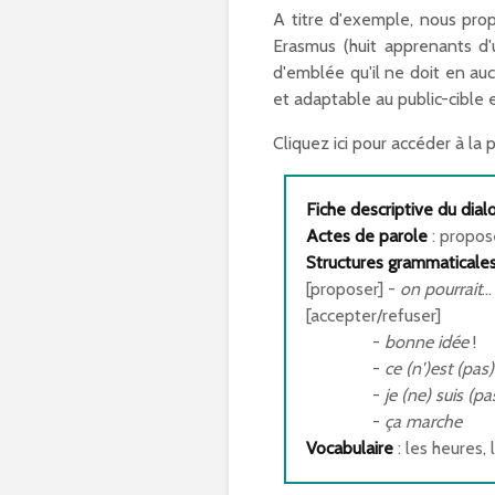
A titre d'exemple, nous prop
Erasmus (huit apprenants d'
d'emblée qu'il ne doit en a
et adaptable au public-cible 
Cliquez ici pour accéder à la
Fiche descriptive du dial
Actes de parole
: propos
Structures grammaticale
[proposer] -
on pourrait
..
[accepter/refuser]
-
bonne idée
!
-
ce (n')est (pas
-
je (ne) suis (pa
-
ça marche
Vocabulaire
: les heures,