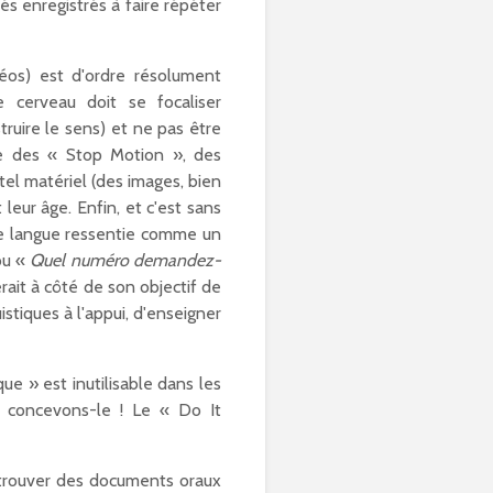
cés enregistrés à faire répéter
éos) est d'ordre résolument
e cerveau doit se focaliser
truire le sens) et ne pas être
re des « Stop Motion », des
 tel matériel (des images, bien
eur âge. Enfin, et c'est sans
ne langue ressentie comme un
u «
Q
uel numéro demandez-
ait à côté de son objectif de
stiques à l'appui, d'enseigner
ue » est inutilisable dans les
e, concevons-le ! Le « Do It
 trouver des documents oraux