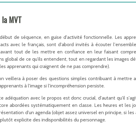
n la MVT
ébut de séquence, en guise d'activité fonctionnelle. Les appre
tacts avec le français, sont d'abord invités à écouter l'ensembl
 avant tout de les mettre en confiance en leur faisant comprend
ens global de ce qu'ils entendent, tout en regardant les images dé
r les apprenants qui craignent de ne pas comprendre).
n veillera à poser des questions simples contribuant à mettre a
 apprenants à l'image si l'incompréhension persiste.
e adéquation avec le propos est donc crucial, d'autant qu'il s'agi
core abordées systématiquement en classe. Les heures et les jo
résentation d'un agenda (objet assez universel en principe, si les
plutôt explicite des indisponibilités du personnage.