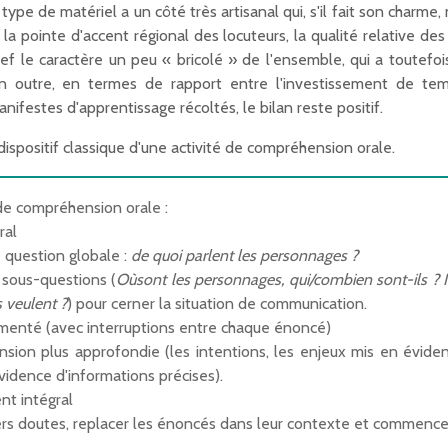
pe de matériel a un côté très artisanal qui, s'il fait son charme
 la pointe d'accent régional des locuteurs, la qualité relative de
bref le caractère un peu « bricolé » de l'ensemble, qui a toutefo
 En outre, en termes de rapport entre l'investissement de tem
nifestes d'apprentissage récoltés, le bilan reste positif.
dispositif classique d'une activité de compréhension orale.
 de compréhension orale :
ral
 question globale :
de quoi parlent les personnages ?
 sous-questions (
Oùsont les personnages, qui/combien sont-ils ? Il
s veulent ?
) pour cerner la situation de communication.
menté (avec interruptions entre chaque énoncé)
ion plus approfondie (les intentions, les enjeux mis en évidenc
vidence d'informations précises).
nt intégral
ers doutes, replacer les énoncés dans leur contexte et commence