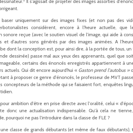
 dessinateur.
Il s'agissait de projeter des images assorties d'énon
orrigeant.
e baser uniquement sur des images fixes (et non pas des vid
rbotonalistes considèrent, encore à l'heure actuelle, que l
on sonore reçue (avec le soutien visuel de l'image, qui aide à cons
s et d'autres sons générés par des images animées. A l'heu
e dont la conception est, pour ainsi dire, à la portée de tous, un
nde dessinée) passe mal aux yeux des apprenants, quel que soit l
mmageable, certains des énoncés enregistrés appartiennent à u
s actuels. Qui dit encore aujourd'hui «
Gaston prend l'autobus »
o
tant à proposer ce genre d'énoncés, le professeur de MVT passer
 concepteurs de la méthode qui se faisaient fort, enquêtes lingui
tidien.
r ambition d'être en prise directe avec l'oralité, celui « d'époq
ite donc une actualisation indispensable. Qu'à cela ne tienn
de, pourquoi ne pas l'introduire dans la classe de FLE ?
à une classe de grands débutants (et même de faux débutants),