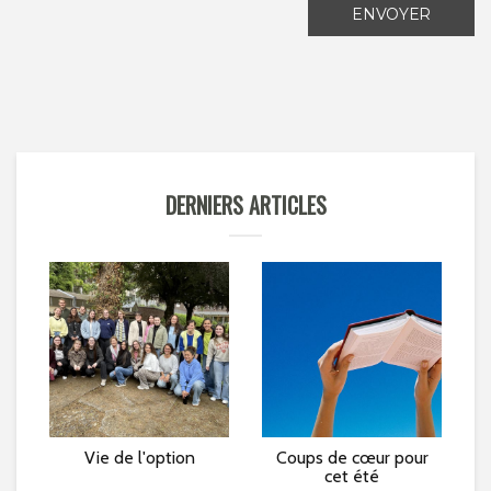
ENVOYER
DERNIERS ARTICLES
e »
Vie de l'option
Coups de cœur pour
L
cet été