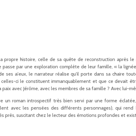
 propre histoire, celle de sa quête de reconstruction après le 
e passe par une exploration complète de leur famille, « la lig
de ses aïeux, le narrateur réalise qu'il porte dans sa chaire tou
e celles-ci le constituent immanquablement et que ce devait êt
e la paix avec Jérôme, avec les membres de sa famille ? Avec lui-m
e un roman introspectif très bien servi par une forme éclatée
mêlent avec les pensées des différents personnages), qui rend
s près, suscitant chez le lecteur des émotions profondes et exist