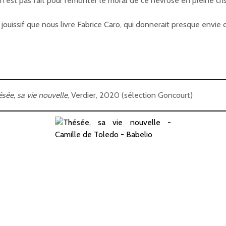
n'est pas fait pour remonter le moral de ce névrosé en pleine cri
ouissif que nous livre Fabrice Caro, qui donnerait presque envie de
sée, sa vie nouvelle
, Verdier, 2020 (sélection Goncourt)