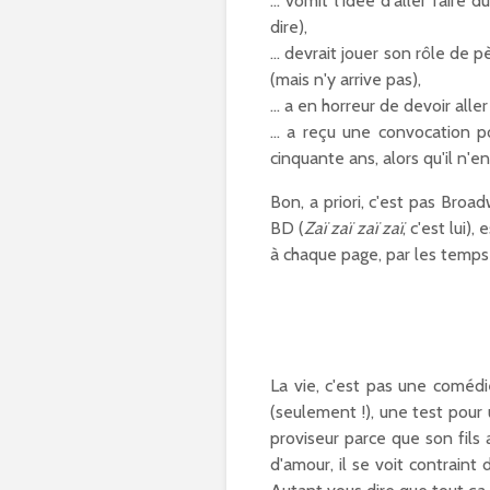
... vomit l'idée d'aller fair
dire),
... devrait jouer son rôle de
(mais n'y arrive pas),
… a en horreur de devoir aller 
… a reçu une convocation p
cinquante ans, alors qu'il n'e
Bon, a priori, c'est pas Bro
BD (
Zaï zaï zaï zaï
, c'est lui)
à chaque page, par les temps 
La vie, c'est pas une comédi
(seulement !), une test pour 
proviseur parce que son fils 
d'amour, il se voit contraint