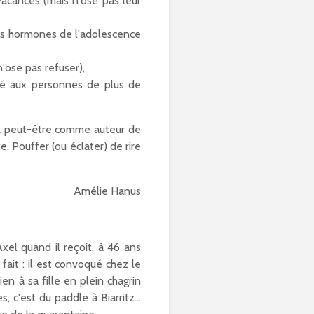
 vacances (mais n'ose pas leur
 les hormones de l'adolescence
n'ose pas refuser),
né aux personnes de plus de
sez peut-être comme auteur de
e. Pouffer (ou éclater) de rire
Amélie Hanus
xel quand il reçoit, à 46 ans
fait : il est convoqué chez le
en à sa fille en plein chagrin
s, c'est du paddle à Biarritz…