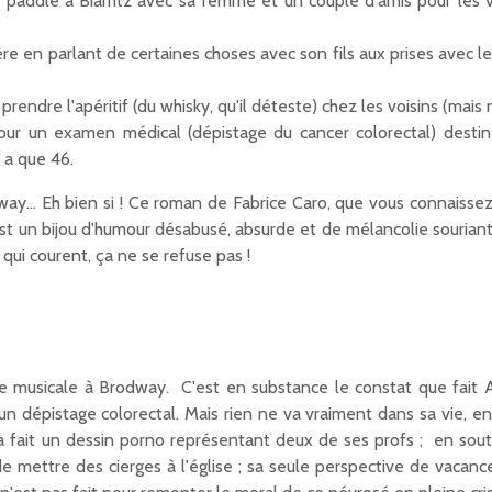
e du paddle à Biarritz avec sa femme et un couple d'amis pour les
 père en parlant de certaines choses avec son fils aux prises avec
prendre l'apéritif (du whisky, qu'il déteste) chez les voisins (mais 
our un examen médical (dépistage du cancer colorectal) desti
n a que 46.
adway… Eh bien si ! Ce roman de Fabrice Caro, que vous connais
, est un bijou d'humour désabusé, absurde et de mélancolie souriant
qui courent, ça ne se refuse pas !
e musicale à Brodway. C'est en substance le constat que fait A
un dépistage colorectal. Mais rien ne va vraiment dans sa vie, en 
a fait un dessin porno représentant deux de ses profs ; en souti
 de mettre des cierges à l'église ; sa seule perspective de vacance