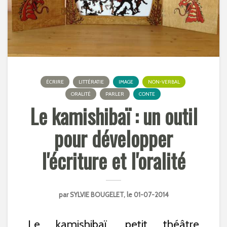
ÉCRIRE
LITTÉRATIE
IMAGE
NON-VERBAL
ORALITÉ
PARLER
CONTE
Le kamishibaï : un outil
pour développer
l'écriture et l'oralité
par
SYLVIE BOUGELET
, le 01-07-2014
Le kamishibaï, petit théâtre