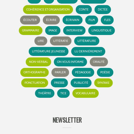
COHÉRENCE ET ORGANISATION
CONTE
DICTÉE
ÉCOUTER
ÉCRIRE
ÉCRIVAIN
FILM
FLES
GRAMMAIRE
IMAGE
INTERVIEW
LINGUISTIQUE
LIRE
LITTÉRATIE
LITTÉRATURE
LITTÉRATURE JEUNESSE
LU DERNIÈREMENT
NON-VERBAL
ON VOUS INFORME
ORALITÉ
ORTHOGRAPHE
PARLER
PÉDAGOGIE
POÉSIE
PONCTUATION
PRESSE
PUBLICITÉ
SYNTAXE
THÉÂTRE
TICE
VOCABULAIRE
NEWSLETTER