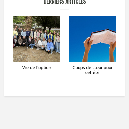
DERNIERS ARTICLES
e »
Vie de l'option
Coups de cœur pour
L
cet été