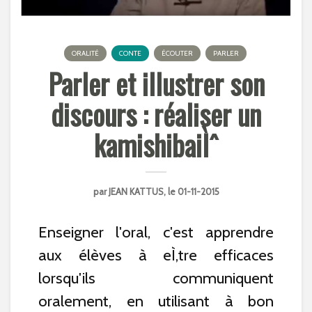
ORALITÉ
CONTE
ÉCOUTER
PARLER
Parler et illustrer son
discours : réaliser un
kamishibaiÌˆ
par
JEAN KATTUS
, le 01-11-2015
Enseigner l'oral, c'est apprendre
aux élèves à eÌ‚tre efficaces
lorsqu'ils communiquent
oralement, en utilisant à bon